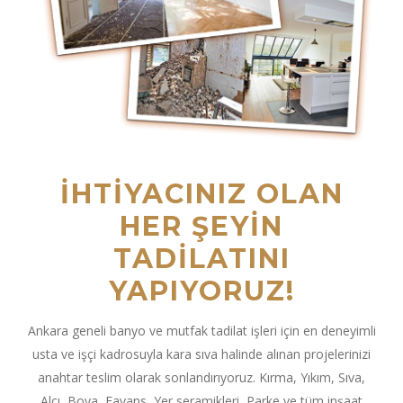
İHTIYACINIZ OLAN
HER ŞEYIN
TADILATINI
YAPIYORUZ!
Ankara geneli banyo ve mutfak tadilat işleri için en deneyimli
usta ve işçi kadrosuyla kara sıva halinde alınan projelerinizi
anahtar teslim olarak sonlandırıyoruz. Kırma, Yıkım, Sıva,
Alçı, Boya, Fayans, Yer seramikleri, Parke ve tüm inşaat