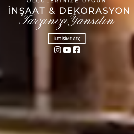
ÖLÇÜLERINIZE UYGUN
İNŞAAT & DEKORASYON
TarzınızıYansıtın
İLETİŞİME GEÇ