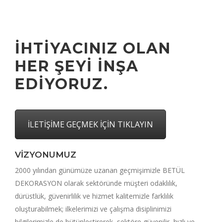
İHTİYACINIZ OLAN
HER ŞEYİ İNŞA
EDİYORUZ.
İLETİŞİME GEÇMEK İÇİN TIKLAYIN
VİZYONUMUZ
2000 yılından günümüze uzanan geçmişimizle BETÜL
DEKORASYON olarak sektöründe müşteri odaklılık,
dürüstlük, güvenirlilik ve hizmet kalitemizle farklılık
oluşturabilmek; ilkelerimizi ve çalışma disiplinimizi
bilgilerimizle de bütünleştirerek, sektöre güvenilir, hızlı ve